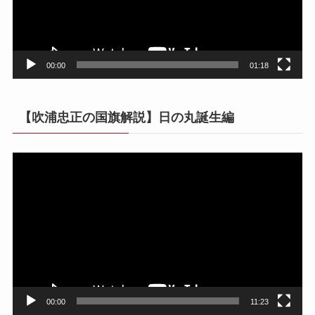
ヤ
ー
00:00
01:18
【吹浦忠正の国旗解説】日の丸誕生編
動
画
プ
レ
ー
ヤ
ー
00:00
11:23