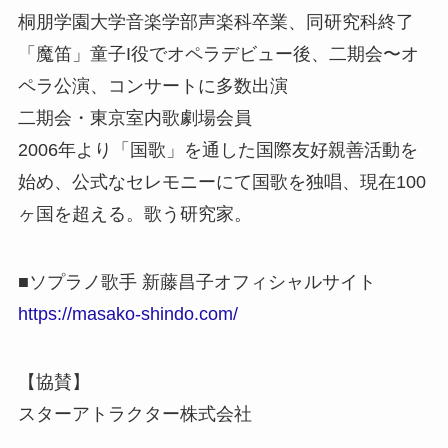
桐朋学園大学音楽学部声楽科卒業、同研究科終了
「魔笛」童子I役でオペラデビュー後、二期会〜オ
ペラ公演、コンサートに多数出演
二期会・東京室内歌劇場会員
2006年より「国歌」を通した国際友好親善活動を
始め、公式なセレモニーにて国歌を独唱、現在100
ヶ国を超える。歌う研究家。
■ソプラノ歌手 新藤昌子オフィシャルサイト
https://masako-shindo.com/
【協賛】
スターアトラクター株式会社