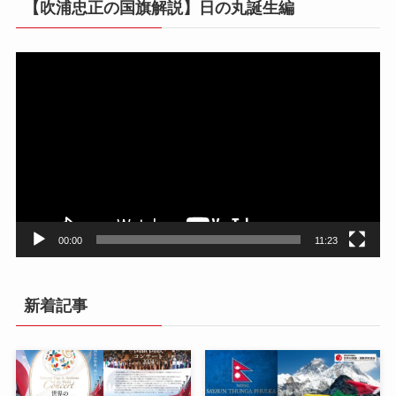
【吹浦忠正の国旗解説】日の丸誕生編
動
画
プ
レ
ー
ヤ
ー
00:00
11:23
新着記事