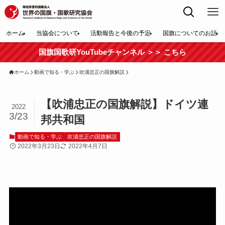
ホーム
当協会について
活動報告と今後の予定
国旗についてのお話
国旗国歌研YouTubeチャンネル ＞＞ こちら
ホーム
動画で知る・学ぶ
吹浦忠正の国旗解説
【吹浦忠正の国旗解説】ドイツ連
2022
3/23
邦共和国
動画で知る・学ぶ
吹浦忠正の国旗解説
2022年3月23日
2022年4月7日