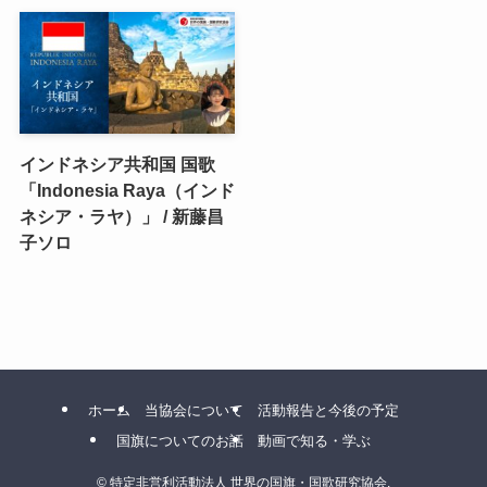
インドネシア共和国 国歌
「Indonesia Raya（インド
ネシア・ラヤ）」 / 新藤昌
子ソロ
ホーム
当協会について
活動報告と今後の予定
国旗についてのお話
動画で知る・学ぶ
©
特定非営利活動法人 世界の国旗・国歌研究協会.