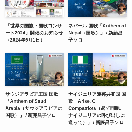
「世界の国旗・国歌コンサ
ネパール 国歌「Anthem of
ート2024」開催のお知らせ
Nepal（国歌）」 / 新藤昌
（2024年6月1日）
子ソロ
サウジアラビア王国 国歌
ナイジェリア連邦共和国 国
「Anthem of Saudi
歌「Arise, O
Arabia（サウジアラビアの
Compatriots（起て同胞、
国歌）」 / 新藤昌子ソロ
ナイジェリアの呼び出しに
遵って）」 / 新藤昌子ソロ