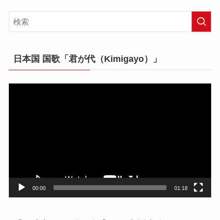
日本国 国歌「君が代（Kimigayo）」
動
画
プ
レ
ー
ヤ
ー
00:00
01:18