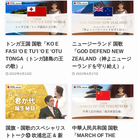
トンガ王国 国歌「KO E
ニュージーランド 国歌
FASI ‘O E TU’I ‘O E ‘OTU
「GOD DEFEND NEW
TONGA（トンガ諸島の王
ZEALAND（神よニュージ
の歌）」
ーランドを守り給え）」
2022年4月13日
2022年4月17日
国旗・国歌のスペシャリス
中華人民共和国 国歌
トトーク⑩ 吹浦忠正 & 新
「MARCH OF THE