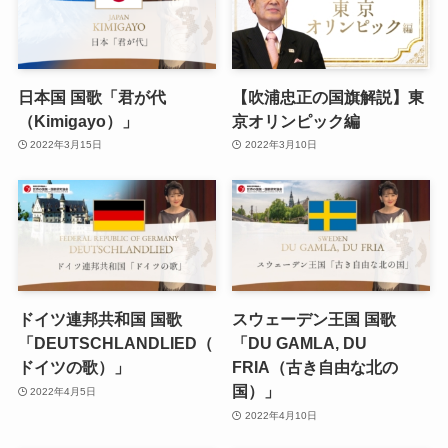
日本国 国歌「君が代
【吹浦忠正の国旗解説】東
（Kimigayo）」
京オリンピック編
2022年3月15日
2022年3月10日
ドイツ連邦共和国 国歌
スウェーデン王国 国歌
「DEUTSCHLANDLIED（
「DU GAMLA, DU
ドイツの歌）」
FRIA（古き自由な北の
国）」
2022年4月5日
2022年4月10日