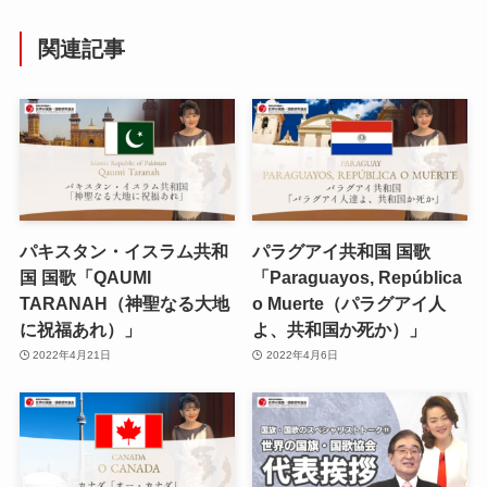
関連記事
パキスタン・イスラム共和
パラグアイ共和国 国歌
国 国歌「QAUMI
「Paraguayos, República
TARANAH（神聖なる大地
o Muerte（パラグアイ人
に祝福あれ）」
よ、共和国か死か）」
2022年4月21日
2022年4月6日