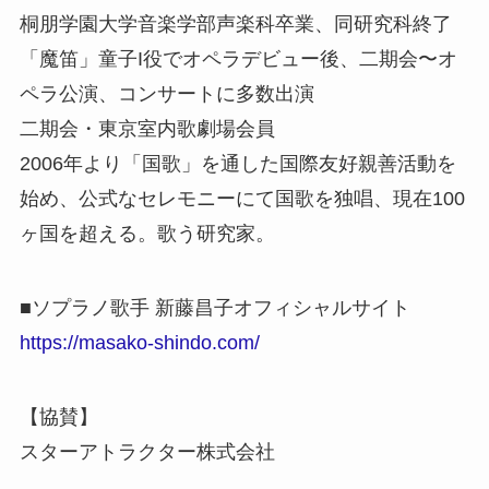
桐朋学園大学音楽学部声楽科卒業、同研究科終了
「魔笛」童子I役でオペラデビュー後、二期会〜オ
ペラ公演、コンサートに多数出演
二期会・東京室内歌劇場会員
2006年より「国歌」を通した国際友好親善活動を
始め、公式なセレモニーにて国歌を独唱、現在100
ヶ国を超える。歌う研究家。
■ソプラノ歌手 新藤昌子オフィシャルサイト
https://masako-shindo.com/
【協賛】
スターアトラクター株式会社