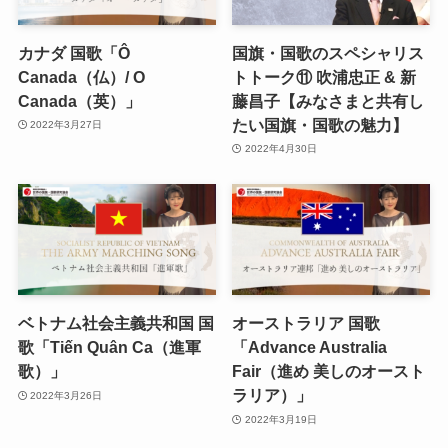
カナダ 国歌「Ô
国旗・国歌のスペシャリス
Canada（仏）/ O
トトーク⑪ 吹浦忠正 & 新
Canada（英）」
藤昌子【みなさまと共有し
たい国旗・国歌の魅力】
2022年3月27日
2022年4月30日
ベトナム社会主義共和国 国
オーストラリア 国歌
歌「Tiến Quân Ca（進軍
「Advance Australia
歌）」
Fair（進め 美しのオースト
ラリア）」
2022年3月26日
2022年3月19日