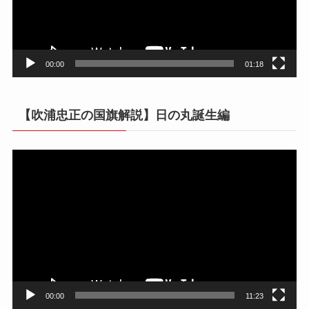
ヤ
ー
00:00
01:18
【吹浦忠正の国旗解説】日の丸誕生編
動
画
プ
レ
ー
ヤ
ー
00:00
11:23