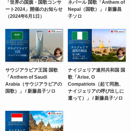
「世界の国旗・国歌コンサ
ネパール 国歌「Anthem of
ート2024」開催のお知らせ
Nepal（国歌）」 / 新藤昌
（2024年6月1日）
子ソロ
サウジアラビア王国 国歌
ナイジェリア連邦共和国 国
「Anthem of Saudi
歌「Arise, O
Arabia（サウジアラビアの
Compatriots（起て同胞、
国歌）」 / 新藤昌子ソロ
ナイジェリアの呼び出しに
遵って）」 / 新藤昌子ソロ