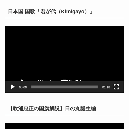
日本国 国歌「君が代（Kimigayo）」
動
画
プ
レ
ー
ヤ
ー
00:00
01:18
【吹浦忠正の国旗解説】日の丸誕生編
動