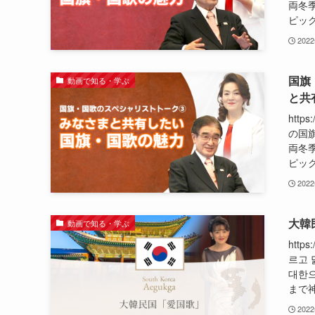
両冬
ピック
202
国旗
動画で知る・学ぶ
と共
http
の国
両冬
ピック
202
大韓
動画で知る・学ぶ
http
르고 
대한
まで神
202