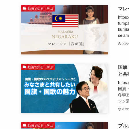
マレ
動画で知る・学ぶ
https
tumpa
kurni
selam
202
国旗
動画で知る・学ぶ
と共
http
国旗
冬季
ック競
202
ブル
動画で知る・学ぶ