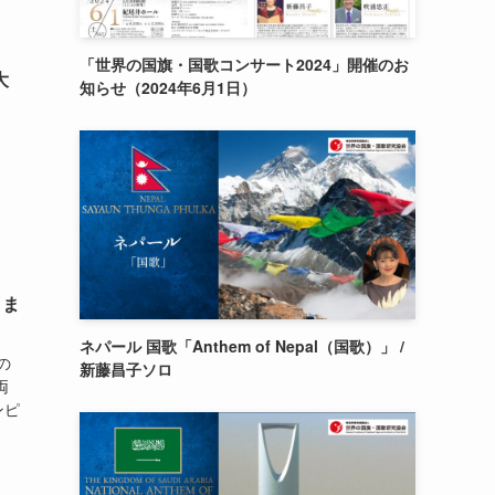
「世界の国旗・国歌コンサート2024」開催のお
大
知らせ（2024年6月1日）
さま
ネパール 国歌「Anthem of Nepal（国歌）」 /
界の
新藤昌子ソロ
両
ンピ