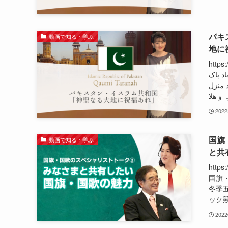
パキ
動画で知る・学ぶ
地に
https:
د پاک
د منزل
202
国旗
動画で知る・学ぶ
と共
http
国旗
冬季
ック競
202