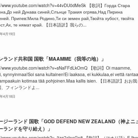
s://www.youtube.com/watch?v=44vDU0dMeSk 【歌詞】Горда Стара
на,До ней Дунава синей,Слънце Тракия огрява,Над Пирина
ней. Припев:Мила Родино,Ти си земен рай,Твойта хубост, твойта
ест,Ах, те нямат край. 【日本語訳】我らの...
2年4月19日
ンランド共和国 国歌「MAAMME（我等の地）」
s://www.youtube.com/watch?v=sNaFFdLkOmQ 【歌詞】Oi maamme,
, synnyinmaa!Soi sana kultainen!Ei laaksoa, ei kukkulaa,ei vettä ranta
ampaakuin kotimaa tää pohjoinen.Maa kallis isien. 【日本語訳】おお
、フィンランドよ...
2年4月18日
ジーランド 国歌「GOD DEFEND NEW ZEALAND（神よニ
ーランドを守り給え）」
s://www.youtube.com/watch?v=3zq7cIpeGp8 【歌詞】（マオリ語）E Iho