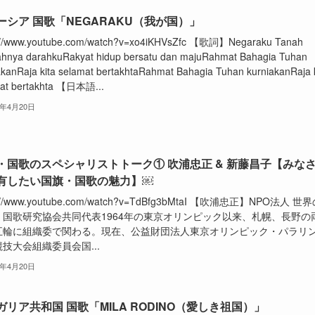
ーシア 国歌「NEGARAKU（我が国）」
://www.youtube.com/watch?v=xo4iKHVsZfc 【歌詞】Negaraku Tanah
hnya darahkuRakyat hidup bersatu dan majuRahmat Bahagia Tuhan
akanRaja kita selamat bertakhtaRahmat Bahagia Tuhan kurniakanRaja k
at bertakhta 【日本語...
2年4月20日
・国歌のスペシャリストトーク① 吹浦忠正 & 新藤昌子【みな
有したい国旗・国歌の魅力】￼
s://www.youtube.com/watch?v=TdBfg3bMtaI 【吹浦忠正】NPO法人 世
・国歌研究協会共同代表1964年の東京オリンピック以来、札幌、長野の
五輪に組織委で関わる。現在、公益財団法人東京オリンピック・パラリ
技大会組織委員会国...
2年4月20日
ガリア共和国 国歌「MILA RODINO（愛しき祖国）」