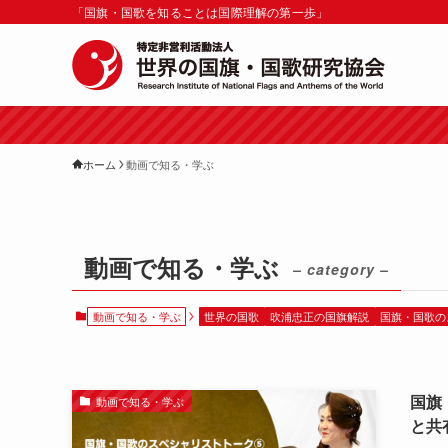
「国旗・国歌を知ることは国際理解の第一歩」
ホーム
動画で知る・学ぶ
動画で知る・学ぶ
– category –
動画で知る・学ぶ
世界の国歌
吹浦忠正の国旗解説
国旗・国歌の
国旗
動画で知る・学ぶ
と共