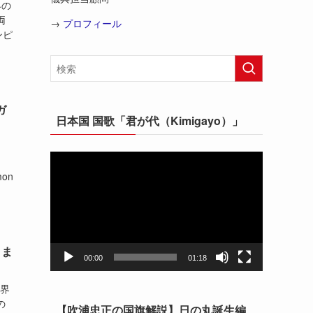
界の
両
→
プロフィール
ンピ
ガ
日本国 国歌「君が代（Kimigayo）」
動
画
mon
プ
レ
ー
ヤ
さま
ー
00:00
01:18
世界
の
【吹浦忠正の国旗解説】日の丸誕生編