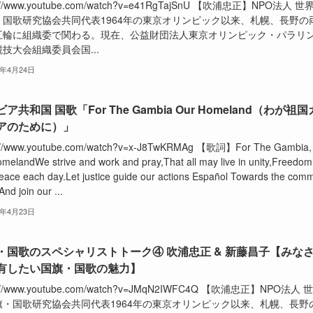
s://www.youtube.com/watch?v=e41RgTajSnU 【吹浦忠正】NPO法人 世
・国歌研究協会共同代表1964年の東京オリンピック以来、札幌、長野の
五輪に組織委で関わる。現在、公益財団法人東京オリンピック・パラリ
技大会組織委員会国...
2年4月24日
ア共和国 国歌「For The Gambia Our Homeland（わが祖国
アのために）」
s://www.youtube.com/watch?v=x-J8TwKRMAg 【歌詞】For The Gambia,
omelandWe strive and work and pray,That all may live in unity,Freedom
eace each day.Let justice guide our actions Español Towards the com
nd join our ...
2年4月23日
・国歌のスペシャリストトーク④ 吹浦忠正 & 新藤昌子【みな
有したい国旗・国歌の魅力】
s://www.youtube.com/watch?v=JMqN2IWFC4Q 【吹浦忠正】NPO法人 
旗・国歌研究協会共同代表1964年の東京オリンピック以来、札幌、長野