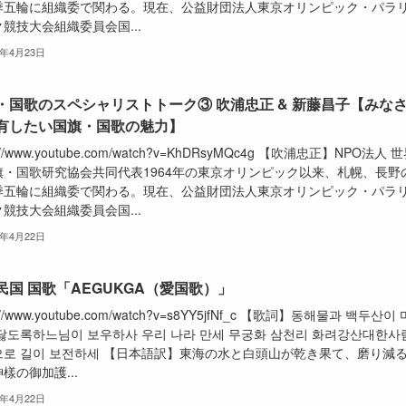
季五輪に組織委で関わる。現在、公益財団法人東京オリンピック・パラ
競技大会組織委員会国...
2年4月23日
・国歌のスペシャリストトーク③ 吹浦忠正 & 新藤昌子【みな
有したい国旗・国歌の魅力】
s://www.youtube.com/watch?v=KhDRsyMQc4g 【吹浦忠正】NPO法人 
旗・国歌研究協会共同代表1964年の東京オリンピック以来、札幌、長野
季五輪に組織委で関わる。現在、公益財団法人東京オリンピック・パラ
競技大会組織委員会国...
2年4月22日
民国 国歌「AEGUKGA（愛国歌）」
s://www.youtube.com/watch?v=s8YY5jfNf_c 【歌詞】동해물과 백두산이 
닳도록하느님이 보우하사 우리 나라 만세 무궁화 삼천리 화려강산대한사
으로 길이 보전하세 【日本語訳】東海の水と白頭山が乾き果て、磨り減
樣の御加護...
2年4月22日