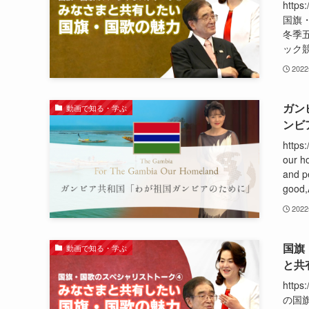
http
国旗
冬季
ック競
202
ガンビ
動画で知る・学ぶ
ンビ
http
our h
and p
good,A
202
国旗
動画で知る・学ぶ
と共
http
の国