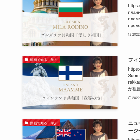
http
плани
пламе
прел
202
フィ
動画で知る・学ぶ
http
Suomi
rakka
が祖国
202
ニュー
動画で知る・学ぶ
ージ
http