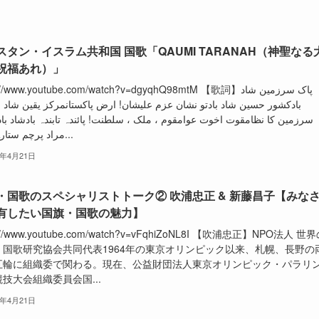
スタン・イスラム共和国 国歌「QAUMI TARANAH（神聖なる
祝福あれ）」
//www.youtube.com/watch?v=dgyqhQ98mtM 【歌詞】پاک سرزمین شاد
بادكشور حسين شاد بادتو نشان عزم علیشان! ارض پاکستانمرکز یقین شاد با
سرزمین کا نظامقوت اخوت عوامقوم ، ملک ، سلطنت! پائندہ تابندہ بادشاد با
مراد پرچم ستارہ و هلا...
2年4月21日
・国歌のスペシャリストトーク② 吹浦忠正 & 新藤昌子【みな
有したい国旗・国歌の魅力】
s://www.youtube.com/watch?v=vFqhiZoNL8I 【吹浦忠正】NPO法人 世
・国歌研究協会共同代表1964年の東京オリンピック以来、札幌、長野の
五輪に組織委で関わる。現在、公益財団法人東京オリンピック・パラリ
技大会組織委員会国...
2年4月21日