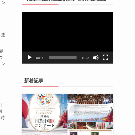
リン
動
画
プ
さま
レ
ー
ヤ
世界
ー
の
00:00
11:23
リン
新着記事
마
람
る時