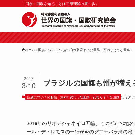
「国旗・国歌を知ることは国際理解の第一歩」
ホーム
国旗についてのお話
第4章 変わった国旗、変わりそうな国旗
2017
ブラジルの国旗も州が増え
3/10
国旗についてのお話
第4章 変わった国旗、変わりそうな国旗
201
2016年のリオデジャネイロ五輪、この都市の地名
ール・デ・レモスの一行が今のグアナバラ湾の湾