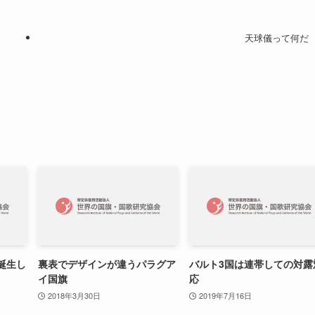
天球儀って何だ
誕生し
裏表でデザインが違うパラグア
バルト3国は連帯しての対露
イ国旗
応
2018年3月30日
2019年7月16日