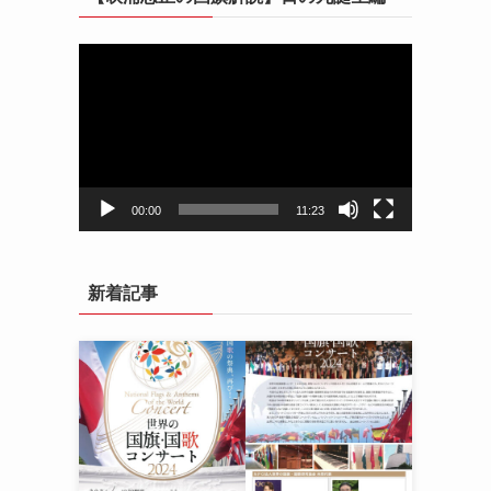
動
画
プ
レ
ー
ヤ
ー
00:00
11:23
新着記事