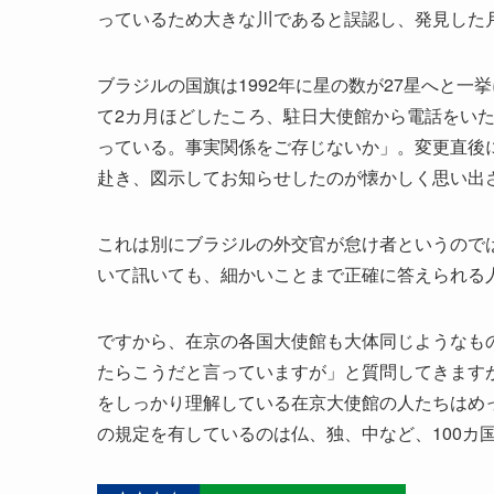
っているため大きな川であると誤認し、発見した
ブラジルの国旗は1992年に星の数が27星へと一
て2カ月ほどしたころ、駐日大使館から電話をい
っている。事実関係をご存じないか」。変更直後
赴き、図示してお知らせしたのが懐かしく思い出
これは別にブラジルの外交官が怠け者というので
いて訊いても、細かいことまで正確に答えられる
ですから、在京の各国大使館も大体同じようなも
たらこうだと言っていますが」と質問してきます
をしっかり理解している在京大使館の人たちはめ
の規定を有しているのは仏、独、中など、100カ