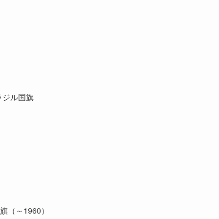
ラジル国旗
旗（～1960）