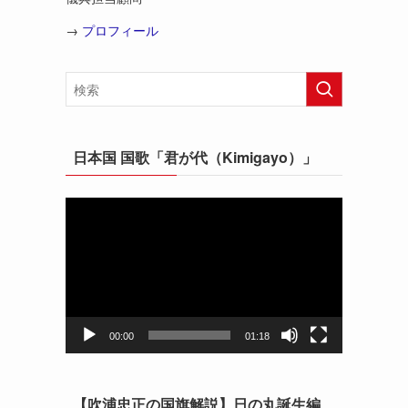
→
プロフィール
困
日本国 国歌「君が代（Kimigayo）」
動
画
プ
レ
ー
ヤ
ー
00:00
01:18
【吹浦忠正の国旗解説】日の丸誕生編