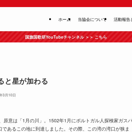
ホーム
当協会について
活動報告
国旗国歌研YouTubeチャンネル ＞＞ こちら
ると星が加わる
7年3月10日
、原意は「1月の川」。1502年1月にポルトガル人探検家ガス
口であるこの地に到達しました。その際、この湾の湾口が狭ま