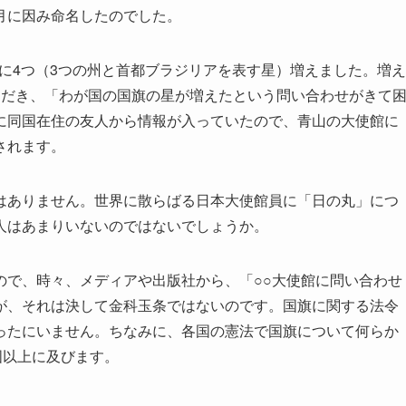
月に因み命名したのでした。
挙に4つ（3つの州と首都ブラジリアを表す星）増えました。増え
ただき、「わが国の国旗の星が増えたという問い合わせがきて
に同国在住の友人から情報が入っていたので、青山の大使館に
されます。
はありません。世界に散らばる日本大使館員に「日の丸」につ
人はあまりいないのではないでしょうか。
ので、時々、メディアや出版社から、「○○大使館に問い合わせ
が、それは決して金科玉条ではないのです。国旗に関する法令
ったにいません。ちなみに、各国の憲法で国旗について何らか
国以上に及びます。